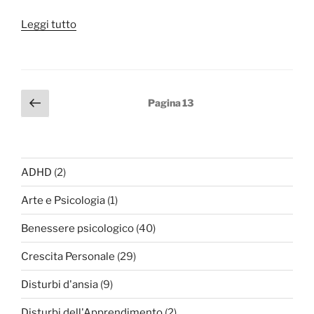
“Disturbi
Leggi tutto
psicosomatici:
cosa
sono,
sintomi
Paginazione
Pagina
Pagina
13
e
precedente
degli
cure
articoli
efficaci”
ADHD
(2)
Arte e Psicologia
(1)
Benessere psicologico
(40)
Crescita Personale
(29)
Disturbi d'ansia
(9)
Disturbi dell'Apprendimento
(2)