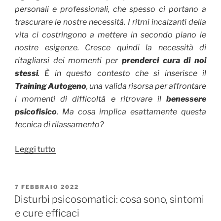
personali e professionali, che spesso ci portano a
trascurare le nostre necessità. I ritmi incalzanti della
vita ci costringono a mettere in secondo piano le
nostre esigenze. Cresce quindi la necessità di
ritagliarsi dei momenti per
prenderci cura di noi
stessi
. È in questo contesto che si inserisce il
Training Autogeno
, una valida risorsa per affrontare
i momenti di difficoltà e ritrovare il
benessere
psicofisico
. Ma cosa implica esattamente questa
tecnica di rilassamento?
“Training
Leggi tutto
Autogeno:
cos’è,
benefici
PUBBLICATO
7 FEBBRAIO 2022
IL
Disturbi psicosomatici: cosa sono, sintomi
e
e cure efficaci
come