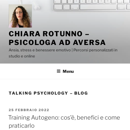
Salta
al
contenuto
CHIARA ROTUNNO –
PSICOLOGA AD AVERSA
Ansia, stress e benessere emotivo | Percorsi personalizzati in
studio e online
Menu
TALKING PSYCHOLOGY – BLOG
PUBBLICATO
25 FEBBRAIO 2022
IL
Training Autogeno: cos’è, benefici e come
praticarlo