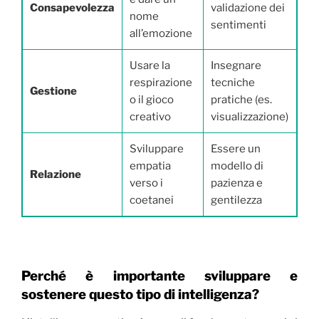
Consapevolezza
validazione dei
nome
sentimenti
all’emozione
Usare la
Insegnare
respirazione
tecniche
Gestione
o il gioco
pratiche (es.
creativo
visualizzazione)
Sviluppare
Essere un
empatia
modello di
Relazione
verso i
pazienza e
coetanei
gentilezza
Perché è importante sviluppare e
sostenere questo tipo di intelligenza?