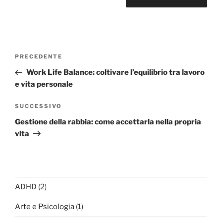
Navigazione
Articolo
PRECEDENTE
articoli
precedente:
Work Life Balance: coltivare l’equilibrio tra lavoro
e vita personale
Articolo
SUCCESSIVO
successivo
Gestione della rabbia: come accettarla nella propria
vita
ADHD
(2)
Arte e Psicologia
(1)