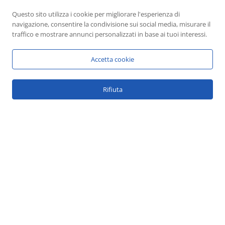
Questo sito utilizza i cookie per migliorare l'esperienza di
navigazione, consentire la condivisione sui social media, misurare il
traffico e mostrare annunci personalizzati in base ai tuoi interessi.
Psicologo iscritto all'albo e verificato
da
Psicologi-Italia.it
Accetta cookie
© 2026 Dott.ssa Chiara Rotunno | P.IVA: 04543130613
1
|
Privacy Policy
|
Cookie Policy
Rifiuta
Cerca
Cerca
Facebook
Instagram
Email